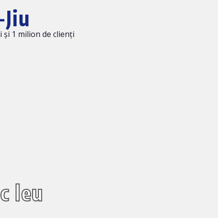
-Jiu
i 1 milion de clienți
c leu