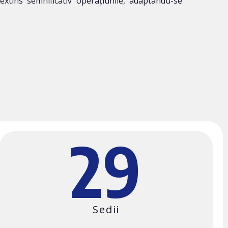
 extins semnificativ operațiunile, adaptându-se
29
Sedii