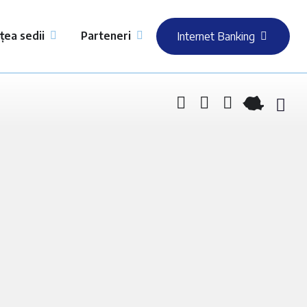
țea sedii
Parteneri
Internet Banking