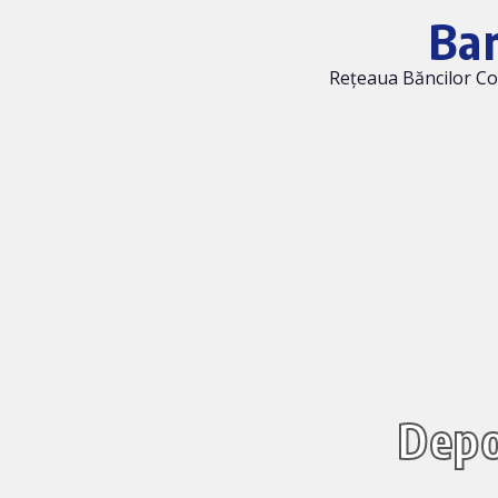
Ban
Rețeaua Băncilor Coo
Depo