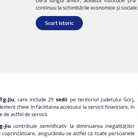
De-a lungul anilor, această instituție și-a
continuu la schimbările economice și sociale.
Scurt Istoric
Tg-Jiu
, care include 29
sedii
pe teritoriul Judetului Gorj,
ent cheie în facilitarea accesului la servicii financiare, în
 de astfel de servicii.
g-Jiu
contribuie semnificativ la diminuarea inegalităților
e cuprinzătoare, asigurându-se astfel că toate persoanele