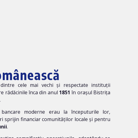
omânească
dintre cele mai vechi și respectate instituții
re rădăcinile înca din anul
1851
în orașul Bistrița
.
 bancare moderne erau la începuturile lor,
sprijin financiar comunităților locale și pentru
nii
.