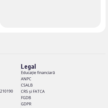
Legal
Educație financiară
ANPC
CSALB
, 210190
CRS și FATCA
FGDB
GDPR