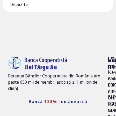
Depozite
Vi
Le
ne
Edu
fina
Ban
Rețeaua Băncilor Cooperatiste din România are
AN
Coo
peste 650 mii de membri asociați și 1 milion de
Jiul
CSA
clienți
Auto
CRS 
FAT
BNR
Bancă
100%
românească
FG
ROC
01-
GD