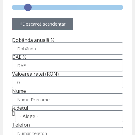
Descarcă scandențar
Dobânda anuală %
DAE %
Valoarea ratei (RON)
Nume
Județul
Telefon