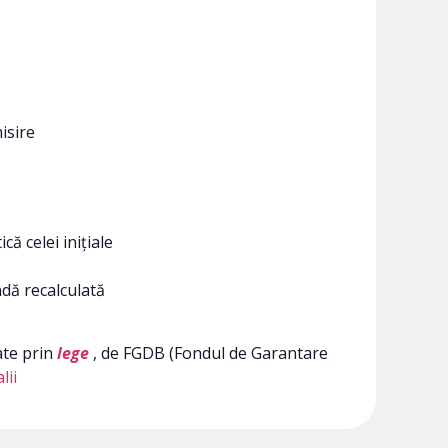
isire
că celei inițiale
ndă recalculată
ate prin
lege
, de FGDB (Fondul de Garantare
lii