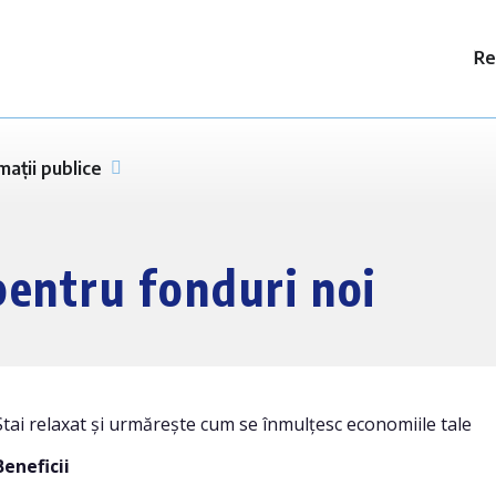
Re
mații publice
entru fonduri noi
Stai relaxat și urmărește cum se înmulțesc economiile tale
Beneficii