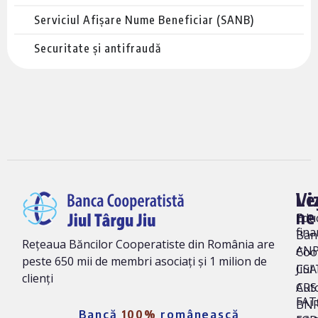
Serviciul Afișare Nume Beneficiar (SANB)
Securitate și antifraudă
Vi
Le
ne
Edu
fina
Ban
Rețeaua Băncilor Cooperatiste din România are
AN
Coo
peste 650 mii de membri asociați și 1 milion de
Jiul
CSA
clienți
Auto
CRS 
FAT
BNR
Bancă
100%
românească