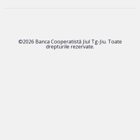
©2026 Banca Cooperatistă Jiul Tg-Jiu. Toate
drepturile rezervate.