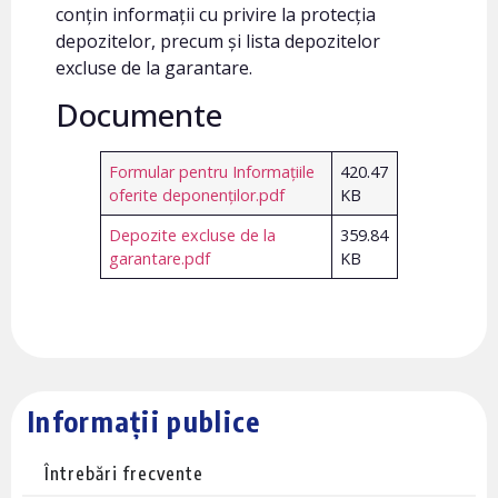
conțin informații cu privire la protecția
depozitelor, precum și lista depozitelor
excluse de la garantare.
Documente
Formular pentru Informațiile
420.47
oferite deponenților.pdf
KB
Depozite excluse de la
359.84
garantare.pdf
KB
Informații publice
Întrebări frecvente