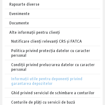
Rapoarte diverse
Evenimente
Documente
Alte informații pentru clienți
Notificare clienți relevanți CRS și FATCA
Politica privind protecția datelor cu caracter
personal
Condiții privind prelucrarea datelor cu caracter
personal
Informații utile pentru deponenți privind
garantarea depozitelor
Ghid privind serviciul de schimbare a conturilor
Conturile de plăți cu servicii de bază