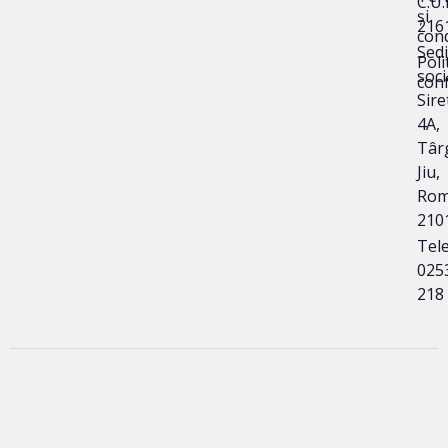
C.U.I
și
216
cond
Sedi
Poli
soci
conf
Sire
4A,
Târ
Jiu,
Rom
210
Tele
025
218