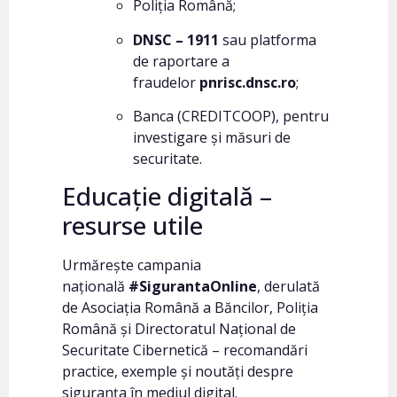
Poliția Română;
DNSC – 1911
sau platforma
de raportare a
fraudelor
pnrisc.dnsc.ro
;
Banca (CREDITCOOP), pentru
investigare și măsuri de
securitate.
Educație digitală –
resurse utile
Urmărește campania
națională
#SigurantaOnline
, derulată
de Asociația Română a Băncilor, Poliția
Română și Directoratul Național de
Securitate Cibernetică – recomandări
practice, exemple și noutăți despre
siguranța în mediul digital.