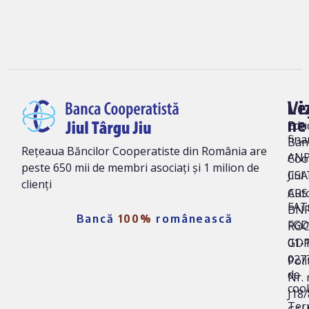
Vi
Le
ne
Edu
fina
Ban
Rețeaua Băncilor Cooperatiste din România are
AN
Coo
peste 650 mii de membri asociați și 1 milion de
Jiul
CSA
clienți
Auto
CRS 
FAT
BNR
Bancă
100%
românească
FG
ROC
01-
GD
027
Poli
de
Nr. 
coo
J18
Ter