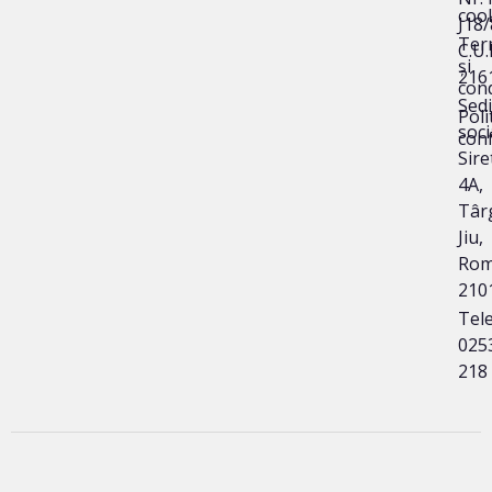
coo
J18
Ter
C.U.I
și
216
cond
Sedi
Poli
soci
conf
Sire
4A,
Târ
Jiu,
Rom
210
Tele
025
218