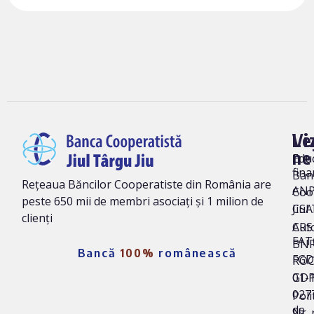
Vi
Le
ne
Edu
fina
Ban
Rețeaua Băncilor Cooperatiste din România are
AN
Coo
peste 650 mii de membri asociați și 1 milion de
Jiul
CSA
clienți
Auto
CRS 
FAT
BNR
Bancă
100%
românească
FG
ROC
01-
GD
027
Poli
de
Nr. 