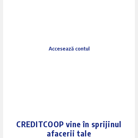
creditcoop.online
Soluția ta digitală pentru
afaceri!
Accesează contul
CREDITCOOP vine în sprijinul
afacerii tale